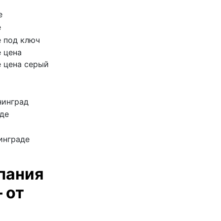
пания
 от