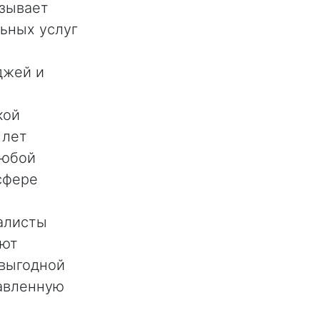
зывает
ьных услуг
джей и
кой
 лет
любой
сфере
алисты
уют
 выгодной
авленную