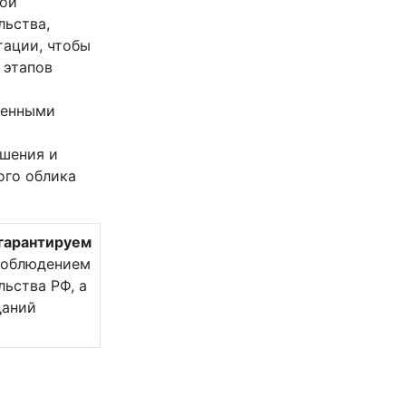
мой
льства,
тации, чтобы
 этапов
ренными
шения и
ого облика
гарантируем
соблюдением
ьства РФ, а
даний