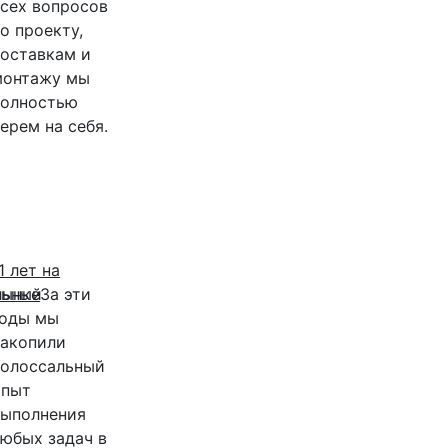
всех вопросов
о проекту,
поставкам и
монтажу мы
полностью
ерем на себя.
6
1 лет на
льный
рынке
За эти
годы мы
накопили
колоссальный
опыт
выполнения
любых задач в