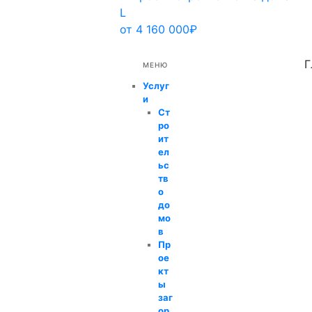
L
от 4 160 000₽
Г
МЕНЮ
Услуг
и
Ст
ро
ит
ел
ьс
тв
о
до
мо
в
Пр
ое
кт
ы
заг
ор