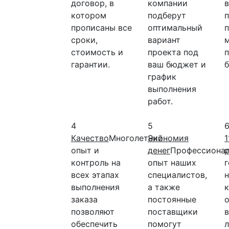
договор, в
компании
котором
подберут
п
прописаны все
оптимальный
сроки,
вариант
стоимость и
проекта под
гарантии.
ваш бюджет и
б
график
выполнения
работ.
4
5
Качество
Многолетний
Экономия
1
опыт и
денег
Профессиона
контроль на
опыт наших
всех этапах
специалистов,
выполнения
а также
заказа
постоянные
позволяют
поставщики
обеспечить
помогут