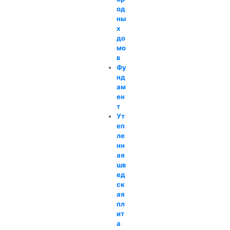
од
ны
х
до
мо
в
Фу
нд
ам
ен
т
Ут
еп
ле
нн
ая
шв
ед
ск
ая
пл
ит
а