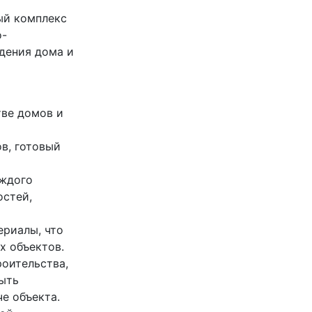
ый комплекс
о-
дения дома и
тве домов и
в, готовый
аждого
остей,
ериалы, что
х объектов.
оительства,
ыть
е объекта.