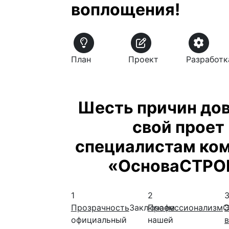
воплощения!
План
Проект
Разработк
Шесть причин до
свой проет
специалистам ко
«ОсноваСТРО
1
2
Прозрачность
Заключаем
Профессионализм
С
официальный
нашей