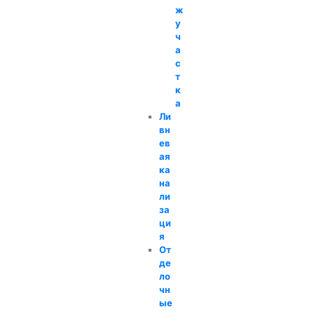
ж
у
ч
а
с
т
к
а
Ли
вн
ев
ая
ка
на
ли
за
ци
я
От
де
ло
чн
ые