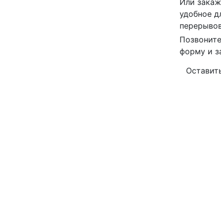
Или закаж
удобное д
перерывов
Позвоните
форму и з
Оставить