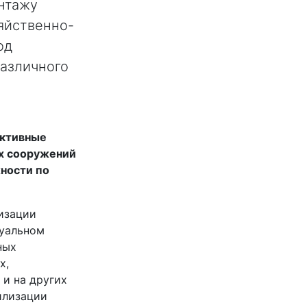
нтажу
яйственно-
од
азличного
ктивные
х сооружений
ности по
изации
дуальном
ных
х,
 и на других
илизации