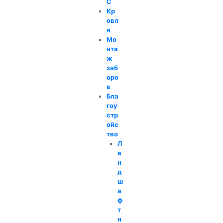
С
Кр
овл
я
Мо
нта
ж
заб
оро
в
Бла
гоу
стр
ойс
тво
Л
а
н
д
ш
а
ф
т
н