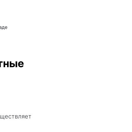
аде
тные
ществляет