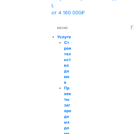
L
от 4 160 000₽
Г
МЕНЮ
Услуги
Ст
рои
тел
ьст
во
до
мо
в
Пр
оек
ты
заг
оро
дн
ых
до
мо