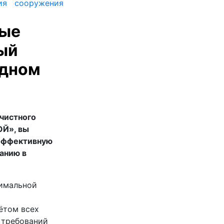
ные
ый
одном
очистного
ОЙ», вы
 эффективную
анию в
тимальной
ётом всех
 требований