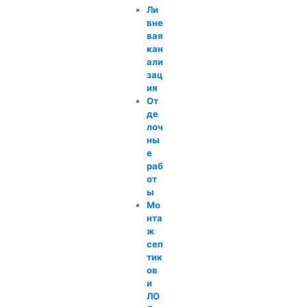
Ли
вне
вая
кан
али
зац
ия
От
де
лоч
ны
е
раб
от
ы
Мо
нта
ж
сеп
тик
ов
и
ЛО