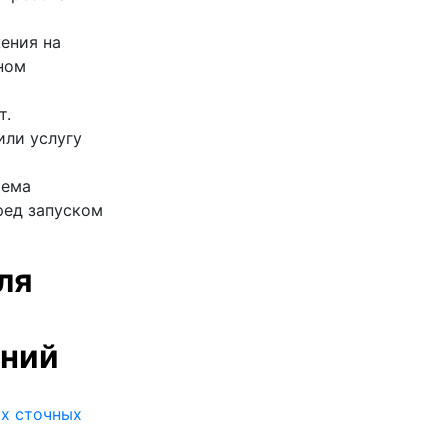
ения на
ном
т.
или услугу
тема
ред запуском
ля
ений
х сточных