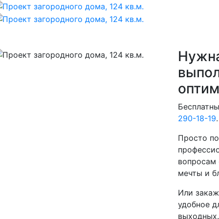
Нужна
выпол
оптим
Бесплатны
290-18-19
.
Просто по
профессио
вопросам 
мечты и б
Или закаж
удобное д
выходных.