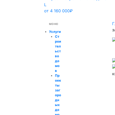
L
от 4 160 000₽
Г
МЕНЮ
з
Услуги
Ст
рои
тел
ьст
во
до
мо
в
Пр
оек
ты
заг
оро
дн
ых
до
мо