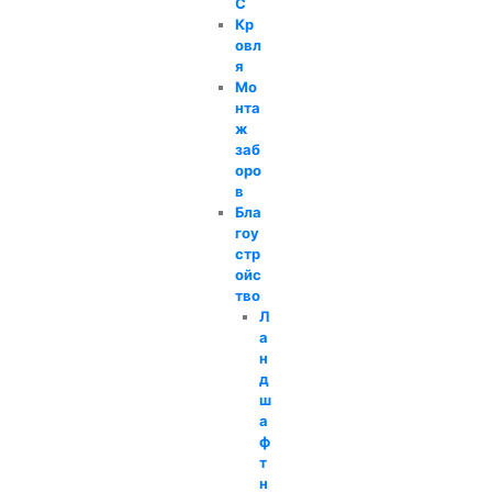
С
Кр
овл
я
Мо
нта
ж
заб
оро
в
Бла
гоу
стр
ойс
тво
Л
а
н
д
ш
а
ф
т
н