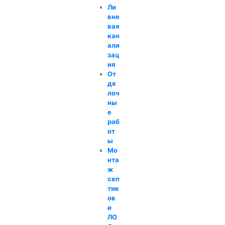
Ли
вне
вая
кан
али
зац
ия
От
де
лоч
ны
е
раб
от
ы
Мо
нта
ж
сеп
тик
ов
и
ЛО