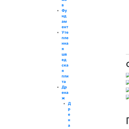
в
Фу
нд
ам
ент
Уте
пле
нна
я
шв
ед
ска
я
пли
та
Др
ена
ж
Д
р
е
н
а